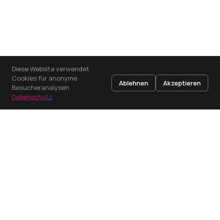
Diese Website verwendet
Cookies für anonyme
Ablehnen
Akzeptieren
Besucheranalysen.
Datenschutz
AUGUST 2024
Stuttgart
Effizienzsteigerung durch E-Mail Bot mit KI
für Standardanfragen
Implementierung eines intelligenten E-Mail-
Assistenten zur Bearbeitung von Standardanfragen
entlastet das Team und verbe…
KI
ECOMMERCE
AUTOMATISIERUNG