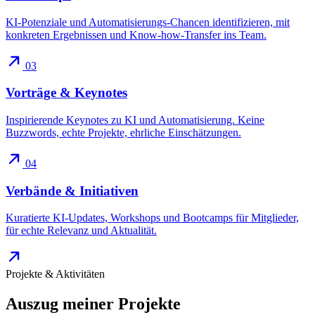
KI-Potenziale und Automatisierungs-Chancen identifizieren, mit
konkreten Ergebnissen und Know-how-Transfer ins Team.
03
Vorträge & Keynotes
Inspirierende Keynotes zu KI und Automatisierung. Keine
Buzzwords, echte Projekte, ehrliche Einschätzungen.
04
Verbände & Initiativen
Kuratierte KI-Updates, Workshops und Bootcamps für Mitglieder,
für echte Relevanz und Aktualität.
Projekte & Aktivitäten
Auszug meiner
Projekte