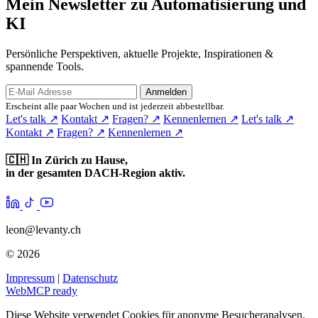
Mein Newsletter zu Automatisierung und
KI
Persönliche Perspektiven, aktuelle Projekte, Inspirationen &
spannende Tools.
Anmelden
Erscheint alle paar Wochen und ist jederzeit abbestellbar.
Let's talk
↗
Kontakt
↗
Fragen?
↗
Kennenlernen
↗
Let's talk
↗
Kontakt
↗
Fragen?
↗
Kennenlernen
↗
🇨🇭
In Zürich zu Hause,
in der gesamten DACH-Region aktiv.
leon@levanty.ch
© 2026
Impressum
|
Datenschutz
WebMCP ready
Diese Website verwendet Cookies für anonyme Besucheranalysen.