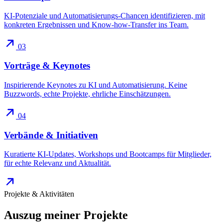
KI-Potenziale und Automatisierungs-Chancen identifizieren, mit
konkreten Ergebnissen und Know-how-Transfer ins Team.
03
Vorträge & Keynotes
Inspirierende Keynotes zu KI und Automatisierung. Keine
Buzzwords, echte Projekte, ehrliche Einschätzungen.
04
Verbände & Initiativen
Kuratierte KI-Updates, Workshops und Bootcamps für Mitglieder,
für echte Relevanz und Aktualität.
Projekte & Aktivitäten
Auszug meiner
Projekte