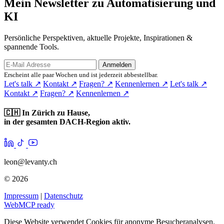
Mein Newsletter zu Automatisierung und
KI
Persönliche Perspektiven, aktuelle Projekte, Inspirationen &
spannende Tools.
Anmelden
Erscheint alle paar Wochen und ist jederzeit abbestellbar.
Let's talk
↗
Kontakt
↗
Fragen?
↗
Kennenlernen
↗
Let's talk
↗
Kontakt
↗
Fragen?
↗
Kennenlernen
↗
🇨🇭
In Zürich zu Hause,
in der gesamten DACH-Region aktiv.
leon@levanty.ch
© 2026
Impressum
|
Datenschutz
WebMCP ready
Diese Website verwendet Cookies für anonyme Besucheranalysen.