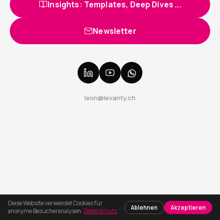
Insights: Templates, Deep Dives ...
Newsletter
leon@levanty.ch
Diese Website verwendet Cookies für
Ablehnen
Akzeptieren
anonyme Besucheranalysen.
Datenschutz